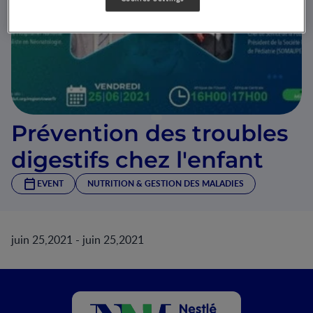
Prévention des troubles
digestifs chez l'enfant
EVENT
NUTRITION & GESTION DES MALADIES
juin 25,2021 - juin 25,2021