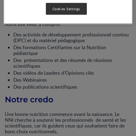
Que proposons-nous?
Cookies Settings
Vous trouverez une mine d'informations et d'activités sur
notre site Web, y compris:
Des activités de développement professionnel continu
(DPC) et du matériel pédagogique
Des formations Certifiantes sur la Nutrition
pédiatrique
Des présentations et des résumés de réunions
scientifiques
Des vidéos de Leaders d'Opinions clés
Des Webinaires
Des publications scientifiques
Notre credo
Une bonne nutrition commence avant la naissance. Le
NNI cherche à soutenir les professionnels de santé et les
scientifiques, car ils guident ceux qui souhaitent faire de
bons choix nutritionnels.