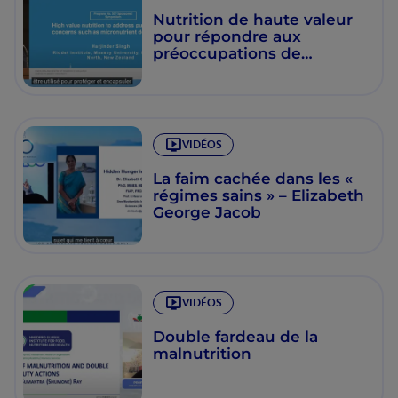
Nutrition de haute valeur
pour répondre aux
préoccupations de
saNutrition de haute
valeur pour répondre aux
préoccupations de santé
publique telles que les
carences en
VIDÉOS
micronutrimentsnté
publique telles que les
La faim cachée dans les «
carences en
régimes sains » – Elizabeth
micronutriments
George Jacob
VIDÉOS
Double fardeau de la
malnutrition