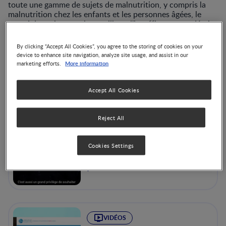
toute une gamme de sujets de malnutrition, y compris la
malnutrition chez les enfants et les personnes âgées, le
retard de croissance, le gaspillage, l'insuffisance pondérale,
la dysphagie ainsi que les outils d'évaluation et de
dépistage, comme la Mini évaluation nutritionnelle.
By clicking “Accept All Cookies”, you agree to the storing of cookies on your
device to enhance site navigation, analyze site usage, and assist in our
More information
marketing efforts.
Accept All Cookies
Reject All
VIDÉOS
Cookies Settings
Les deux faces d’une
même pièce : stratégies
pour lutter contre la
surnutrition et la sous-
nutrition – Andrew
Prentice
VIDÉOS