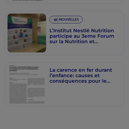
NOUVELLES
L’Institut Nestlé Nutrition
participe au 3eme Forum
sur la Nutrition et
contribue à l’alimentation
saine des familles au
Cameroun
La carence en fer durant
l’enfance: causes et
conséquences pour le
développement de
l’enfant