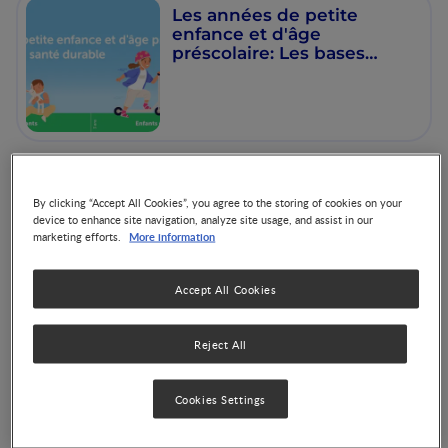
Les années de petite
enfance et d'âge
préscolaire: Les bases
d'une santé durable
Ce que les jeunes enfants
By clicking “Accept All Cookies”, you agree to the storing of cookies on your
devraient et ne devraient
device to enhance site navigation, analyze site usage, and assist in our
pas manger
More information
marketing efforts.
Accept All Cookies
Reject All
Effet de la nutrition sur
l'état général de la Santé
Cookies Settings
et Croissance du jeune
enfant