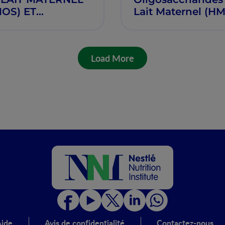
OS) ET
Lait Maternel (H
ROBIOTE: UNE
sur la sante du
NERGIE
nourrisson par Dr.
OTECTRICE POUR
Ibrahima Sory
Load More
 NOURRISSON
DIALLO
ide
Avis de confidentialité
Contactez-nous