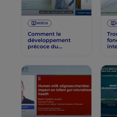
VIDÉOS
Comment le
Tro
développement
fon
précoce du
int
microbiome
mic
intestinal influence
pro
la santé des
nourrissons et des
jeunes enfants