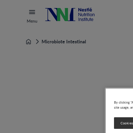
Menu
Microbiote Intestinal
Home
By clicking “
site usage, a
Cookies