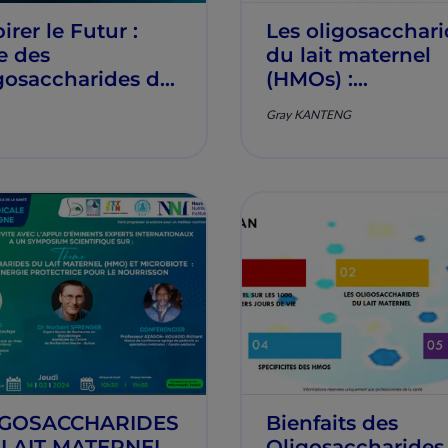
irer le Futur :
Les oligosacchari
e des
du lait maternel
gosaccharides du
(HMOs) :
t Maternel.
particularités
Gray KANTENG
structurelles et
fonctionnelles par
Dr. GRAY KANTE
IGOSACCHARIDES
Bienfaits des
 LAIT MATERNEL
Oligosaccharides