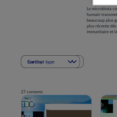
Le microbiota co
humain transmet 
beaucoup plus gr
plus récente déco
immunitaire et l
Content type
Sort by
27 contents