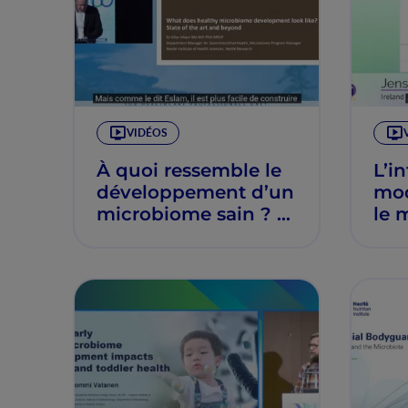
VIDÉOS
À quoi ressemble le
L’in
développement d’un
mod
microbiome sain ? –
le 
Giles Major
évo
l’a
l’in