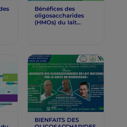
des
Bénéfices des
oligosaccharides
(HMOs) du lait
maternel en
nutrition pédiatrique
NG
BIENFAITS DES
 du
OLIGOSACCHARIDES