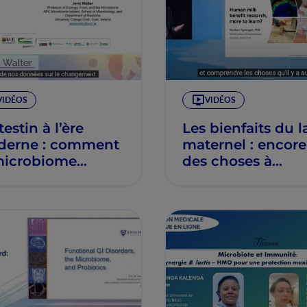
VIDÉOS
VIDÉOS
testin à l’ère
Les bienfaits du la
erne : comment
maternel : encore
microbiome
des choses à
lue avec
découvrir ? – Nor
limentation et
Sprenger
dustrialisation