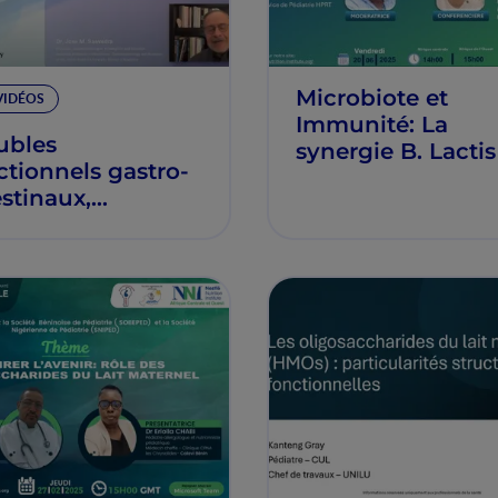
Microbiote et
VIDÉOS
Immunité: La
ubles
synergie B. Lactis
ctionnels gastro-
HMO pour une
estinaux,
protection maxim
robiome et
du nourrisson
biotiques