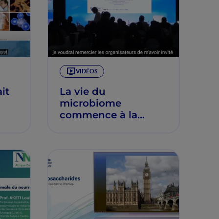
VIDÉOS
it
La vie du
microbiome
commence à la
bert
naissance et doit
être nourrie – Jens
Walter