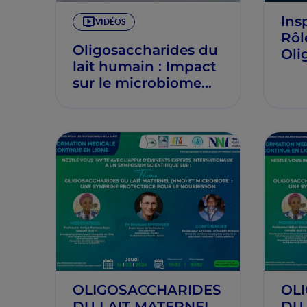
Insp
VIDÉOS
Rôl
Oligosaccharides du
Oli
lait humain : Impact
Lai
sur le microbiome
intestinal et la santé
des nourrissons
OLIGOSACCHARIDES
OL
DU LAIT MATERNEL
DU