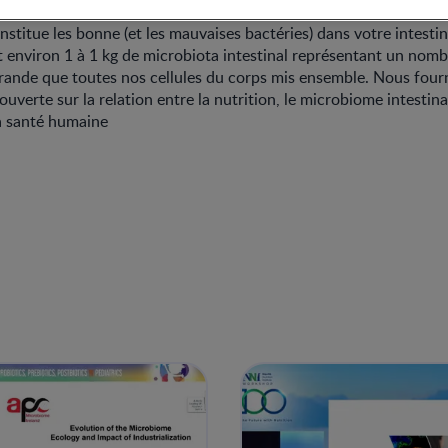
nstitue les bonne (et les mauvaises bactéries) dans votre intesti
environ 1 à 1 kg de microbiota intestinal représentant un nombr
ande que toutes nos cellules du corps mis ensemble. Nous fourni
uverte sur la relation entre la nutrition, le microbiome intestina
a santé humaine