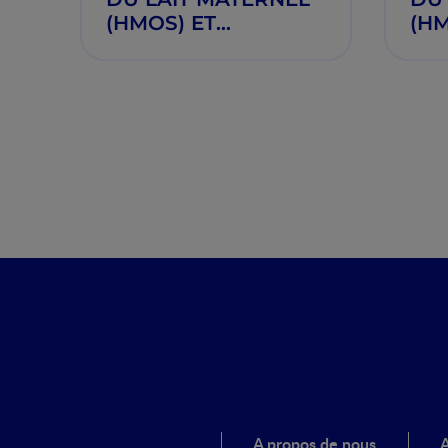
(HMOS) ET
(HM
MICROBIOTE: UNE
MIC
SYNERGIE
SY
PROTECTRICE POUR
PR
LE NOURRISSON
LE
A propos de nous
A