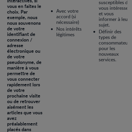
interactives, si
susceptibles de
vous en faites le
vous intéresser
Avec votre
choix. Par
et vous
accord (si
exemple, nous
informer à leur
nécessaire)
nous souvenons
sujet.
de votre
Nos intérêts
Définir des
identifiant de
légitimes
types de
connexion /
consommateurs
adresse
pour les
électronique ou
nouveaux
de votre
services.
pseudonyme, de
manière à vous
permettre de
vous connecter
rapidement lors
de votre
prochaine visite
ou de retrouver
aisément les
articles que vous
avez
préalablement
placés dans