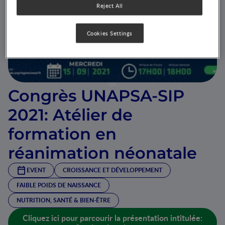
Reject All
Cookies Settings
Congrès UNAPSA-SIP
2021: Atélier de
formation en
réanimation néonatale
EVENT
CROISSANCE ET DÉVELOPPEMENT
FAIBLE POIDS DE NAISSANCE
NUTRITION, SANTÉ & BIEN-ÊTRE
Cliquez ici pour parcourir la présentation intitulée: