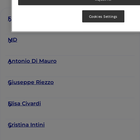
Cookies Settings
Flavia Indrio
MD
Antonio Di Mauro
Giuseppe Riezzo
Elisa Civardi
Cristina Intini