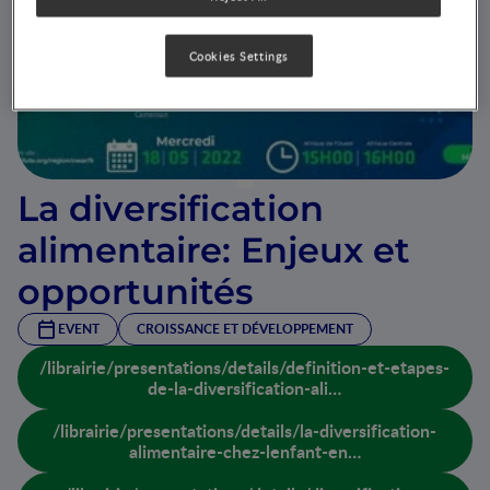
Cookies Settings
La diversification
alimentaire: Enjeux et
opportunités
EVENT
CROISSANCE ET DÉVELOPPEMENT
/librairie/presentations/details/definition-et-etapes-
de-la-diversification-ali…
/librairie/presentations/details/la-diversification-
alimentaire-chez-lenfant-en…