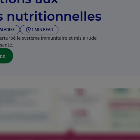
s nutritionnelles
ALADIES
1 MIN READ
turbé le système immunitaire et mis à rude
 santé.
cs