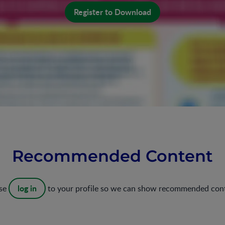
Register to Download
Recommended Content
log in
ase
to your profile so we can show recommended con