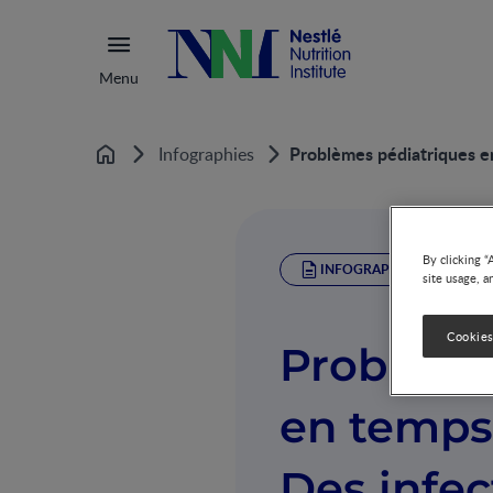
Menu
Problèmes pédiatriques en
Infographies
Home
By clicking “
INFOGRAPHIC
site usage, a
Cookies
Problème
en temps
Des infec