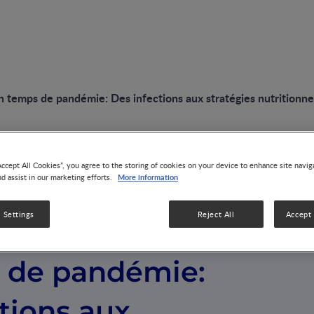
 temps de pandémie: Des infections aux stratégies nutritionne
Accept All Cookies”, you agree to the storing of cookies on your device to enhance site navig
More information
nd assist in our marketing efforts.
 Settings
Reject All
Accept 
s pédiatriques
 de pandémie:
tions aux