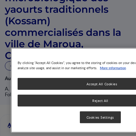
yaourts traditionnels
(Kossam)
commercialisés dans la
ville de Maroua,
Cameroun.
By clicking “Accept All Cookies”, you agree to the storing of cookies on your dev
2 MIN READ
More information
analyze site usage, and assist in our marketing efforts.
Author(s):
Accept All Cookies
A. Tagne Tadié1 , A. G. Silapeux Kamda1 , R. Ponka2 , E.
Fokou1
Reject All
Cookies Settings
A. Tagne Tadié1