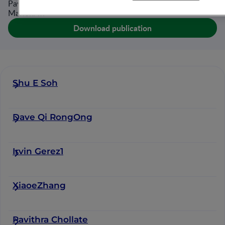
Pavithra Chollate , Lynette Pei-ChiShek , Bee WahLee1 ,
MarionAw
Download publication
Shu E Soh
Dave Qi RongOng
Irvin Gerez1
XiaoeZhang
Pavithra Chollate