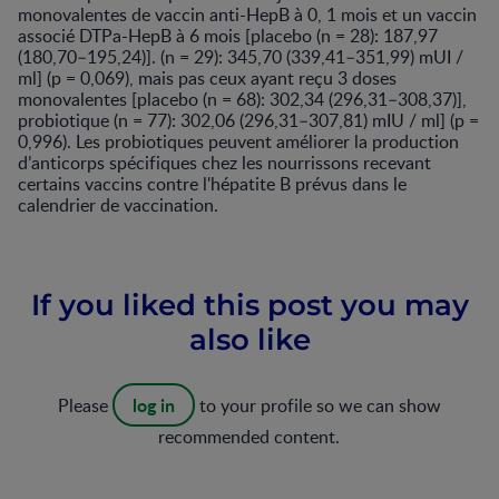
monovalentes de vaccin anti-HepB à 0, 1 mois et un vaccin
associé DTPa-HepB à 6 mois [placebo (n = 28): 187,97
(180,70–195,24)]. (n = 29): 345,70 (339,41–351,99) mUI /
ml] (p = 0,069), mais pas ceux ayant reçu 3 doses
monovalentes [placebo (n = 68): 302,34 (296,31–308,37)],
probiotique (n = 77): 302,06 (296,31–307,81) mIU / ml] (p =
0,996). Les probiotiques peuvent améliorer la production
d’anticorps spécifiques chez les nourrissons recevant
certains vaccins contre l'hépatite B prévus dans le
calendrier de vaccination.
If you liked this post you may
also like
log in
Please
to your profile so we can show
recommended content.