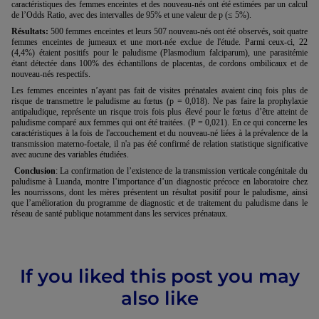
caractéristiques des femmes enceintes et des nouveau-nés ont été estimées par un calcul
de l’Odds Ratio, avec des intervalles de 95% et une valeur de p (≤ 5%).
Résultats:
500 femmes enceintes et leurs 507 nouveau-nés ont été observés, soit quatre
femmes enceintes de jumeaux et une mort-née exclue de l'étude. Parmi ceux-ci, 22
(4,4%) étaient positifs pour le paludisme (Plasmodium falciparum), une parasitémie
étant détectée dans 100% des échantillons de placentas, de cordons ombilicaux et de
nouveau-nés respectifs.
Les femmes enceintes n’ayant pas fait de visites prénatales avaient cinq fois plus de
risque de transmettre le paludisme au fœtus (p = 0,018). Ne pas faire la prophylaxie
antipaludique, représente un risque trois fois plus élevé pour le fœtus d’être atteint de
paludisme comparé aux femmes qui ont été traitées. (P = 0,021). En ce qui concerne les
caractéristiques à la fois de l'accouchement et du nouveau-né liées à la prévalence de la
transmission materno-foetale, il n'a pas été confirmé de relation statistique significative
avec aucune des variables étudiées.
Conclusion
: La confirmation de l’existence de la transmission verticale congénitale du
paludisme à Luanda, montre l’importance d’un diagnostic précoce en laboratoire chez
les nourrissons, dont les mères présentent un résultat positif pour le paludisme, ainsi
que l’amélioration du programme de diagnostic et de traitement du paludisme dans le
réseau de santé publique notamment dans les services prénataux.
If you liked this post you may
also like