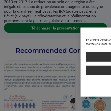
2010 et 2017. La réduction au sein de la région a été
inégale et les taux de prévalence ont augmenté ou stagné
pour la diarrhée (neuf pays), les IRA (quatre pays) et la
fièvre (six pays). La réhydratation et la réalimentation
précoces sont la pierre angulaire du traitement.
Télécharger la présentation
By clicking “Accept A
analyze site usage, a
Recommended Content