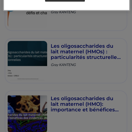
Gray Webinaire March
2026
Gray KANTENG
Les oligosaccharides du
lait maternel (HMOs) :
particularités structurelles
et fonctionnelles par Dr.
Gray KANTENG
GRAY KANTENG
Les oligosaccharides du
lait maternel (HMO):
importance et bénéfices
des évidences cliniques