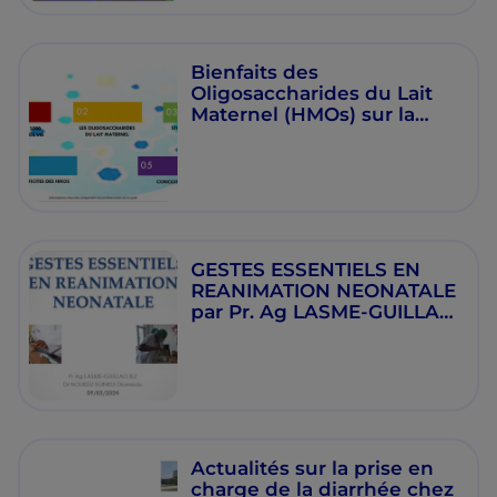
Bienfaits des
Oligosaccharides du Lait
Maternel (HMOs) sur la
sante du nourrisson par
Dr. Ibrahima Sory DIALLO
GESTES ESSENTIELS EN
REANIMATION NEONATALE
par Pr. Ag LASME-GUILLAO
B.E et Dr NOUKEU NJINKUI
Diomède
Actualités sur la prise en
charge de la diarrhée chez