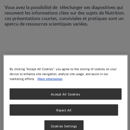
Vous avez la possibilité de télecharger ses diapositives qui
resument les informations clées sur des sujets de Nutrition.
ces présentations courtes, conviviales et pratiques sont un
apercu de ressources scientiques variées.
By clicking “Accept All Cookies”, you agree to the storing of cookies on your
Nutrition et
device to enhance site navigation, analyze site usage, and assist in our
développement sensoriel
More information
marketing efforts.
Rôle des céréales
infantiles Dr. Carole BRU
Accept All Cookies
Reject All
Diversification concepts et
Cookies Settings
challenges Dr. Kanteng