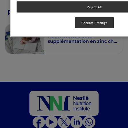
Reject All
Publications from this author
Cookies Settings
Etude pilote sur l’éducation
nutritionnelle et la
supplémentation en zinc chez
les enfants dans la
communauté de Bangang,
Cameroun