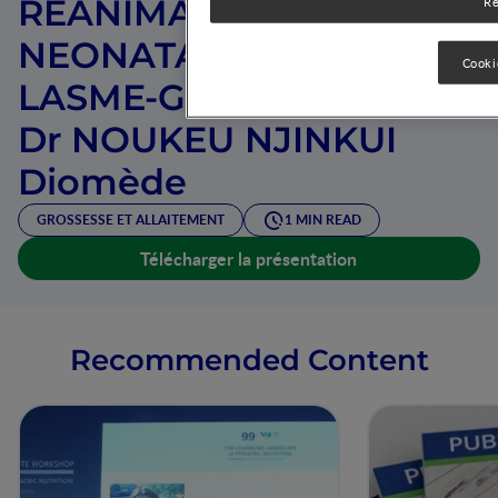
REANIMATION
Re
NEONATALE par Pr. Ag
Cooki
LASME-GUILLAO B.E et
Dr NOUKEU NJINKUI
Diomède
GROSSESSE ET ALLAITEMENT
1 MIN READ
Télécharger la présentation
Recommended Content