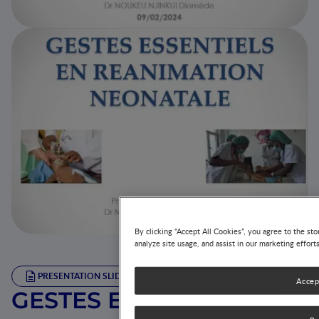
By clicking “Accept All Cookies”, you agree to the sto
analyze site usage, and assist in our marketing effort
PRESENTATION SLIDE
Accep
GESTES ESSENTIELS EN