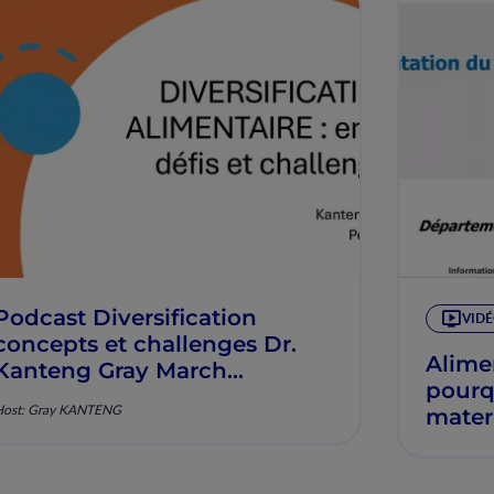
Podcast Diversification
VID
concepts et challenges Dr.
Alime
Kanteng Gray March
pourqu
2026.png
Host: Gray KANTENG
mater
Edem