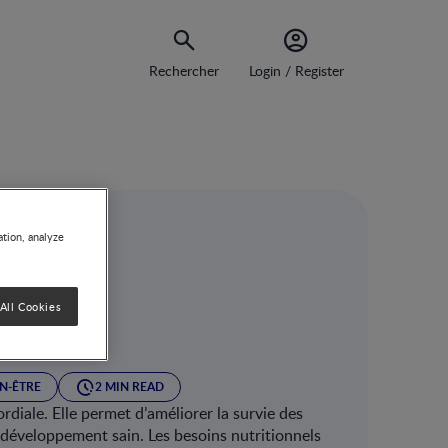
Rechercher
Login / Register
ation, analyze
soins
All Cookies
enfant
EN-ÊTRE
2 MIN READ
rdiale. Elle permet d’améliorer la survie des
développement sain. Les besoins nutritionnels