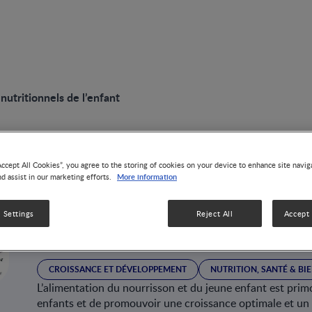
utritionnels de l’enfant
Accept All Cookies”, you agree to the storing of cookies on your device to enhance site navig
PRESENTATION SLIDE
More information
nd assist in our marketing efforts.
Comprendre les be
 Settings
Reject All
Accept 
nutritionnels de l’
CROISSANCE ET DÉVELOPPEMENT
NUTRITION, SANTÉ & BI
L’alimentation du nourrisson et du jeune enfant est primo
enfants et de promouvoir une croissance optimale et un 