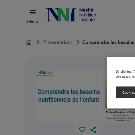
Menu
Comprendre les besoins n
Présentations
Home
By clicking “
site usage, a
Cookies