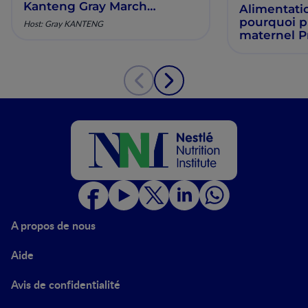
Kanteng Gray March
Alimentati
2026.png
pourquoi pri
Host: Gray KANTENG
maternel P
Edem
A propos de nous
Aide
Avis de confidentialité